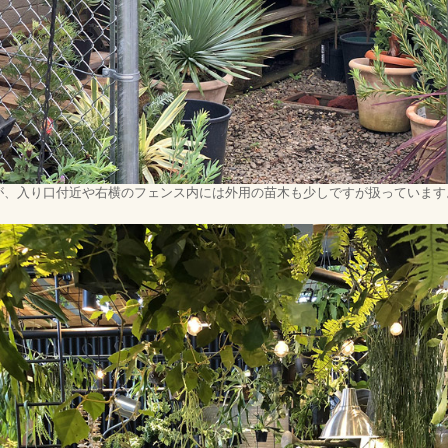
が、入り口付近や右横のフェンス内には外用の苗木も少しですが扱っています