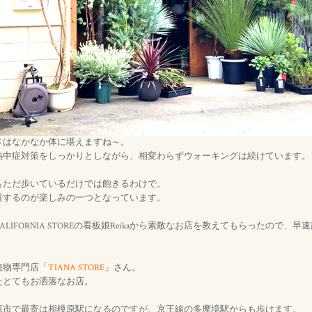
さはなかなか体に堪えますね～。
熱中症対策をしっかりとしながら、相変わらずウォーキングは続けています。
もただ歩いているだけでは飽きるわけで。
道するのが楽しみの一つとなっています。
LIFORNIA STOREの看板娘Reikaから素敵なお店を教えてもらったので、
植物専門店「
TIANA STORE
」さん。
たとてもお洒落なお店。
原市で最寄は相模原駅になるのですが、京王線の多摩境駅からも歩けます。