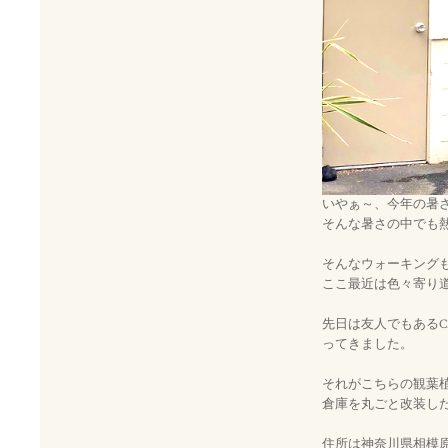
いやぁ～、今年の暑
そんな暑さの中でも
そんなウォーキング
ここ最近は色々寄り
先日は友人でもあるCA
ってきました。
それがこちらの観葉
倉庫を丸ごと改装し
住所は神奈川県相模