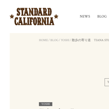
NEWS
BLOG
HOME
/
BLOG
/
YOSHI
/
散歩の寄り道 TIANA ST
Y
YOSHI