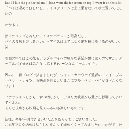
But I’d like the pie heated and I don’t want the ice cream on top, I want it on the side,
「パイは温めてほしいし、アイスクリームは上に乗せないで横に置いてほし
いの」
わかるぅ～。
熱々のリンゴと冷たいアイスのバランスが最高だし、
パイの食感も楽しみたいからアイスは上ではなく絶対横に添えるのがいい。
笑
映画の中ではこの後もアップルパイへの細かな要望が更に続くのですが、ア
ップルパイ好きはみんな共感する1シーンなんじゃないかと。
因みに。昔ブログで描きましたが、ウォン・カーウァイ監督の「マイ・ブル
ーベリー・ナイツ」も映画を見るといまだにブルーベリーパイが食べたくな
ります。
ファッションしかり、食べ物しかり、アメリカ映画から受ける影響って多い
ですよね。
そんな視点から映画を見てみるのも楽しいものです。
皆様、今年1年お付き合いいただきありがとうございました。
2023年ブログ納めは私らしい食ネタで締めくくってみましたがいかがでした