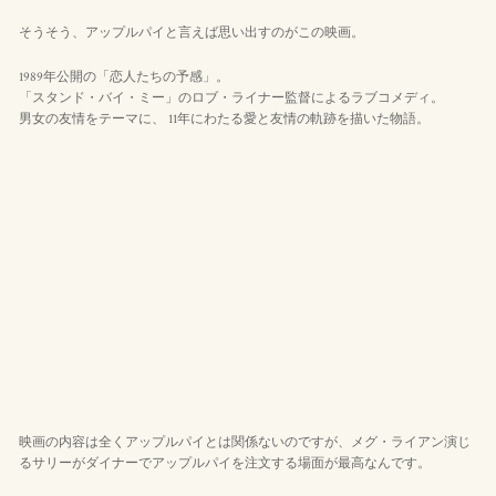
そうそう、アップルパイと言えば思い出すのがこの映画。
1989年公開の「恋人たちの予感」。
「スタンド・バイ・ミー」のロブ・ライナー監督によるラブコメディ。
男女の友情をテーマに、 11年にわたる愛と友情の軌跡を描いた物語。
映画の内容は全くアップルパイとは関係ないのですが、メグ・ライアン演じ
るサリーがダイナーでアップルパイを注文する場面が最高なんです。