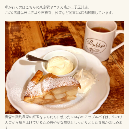
私が行くのはこちらの東京駅ヤエチカ店か二子玉川店。
この2店舗以外に赤坂や吉祥寺、汐留など関東に6店舗展開しています。
青森の契約農家の紅玉をふんだんに使ったBubby’sのアップルパイは、生のり
んごから焼き上げているため爽やかな酸味としっかりとした食感が楽しめま
す。