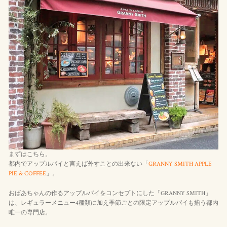
まずはこちら。
都内でアップルパイと言えば外すことの出来ない「
GRANNY SMITH APPLE
PIE & COFFEE
」。
おばあちゃんの作るアップルパイをコンセプトにした「GRANNY SMITH」
は、レギュラーメニュー4種類に加え季節ごとの限定アップルパイも揃う都内
唯一の専門店。