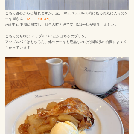
こちら都心からは離れますが、立川GREEN SPRINGS内にあるお気に入りのケ
ーキ屋さん「
PAPER MOON
」。
1985年 山中湖に開業し、35年の時を経て立川に2号店が誕生しました。
こちらの名物は アップルパイとかぼちゃのプリン。
アップルパイはもちろん、他のケーキも絶品なので公園散歩の合間によく立
ち寄っています。