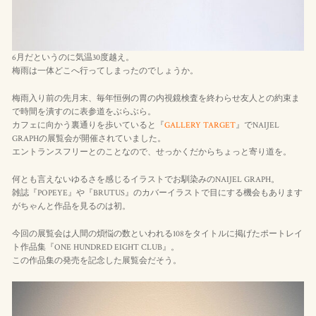
6月だというのに気温30度越え。
梅雨は一体どこへ行ってしまったのでしょうか。
梅雨入り前の先月末、毎年恒例の胃の内視鏡検査を終わらせ友人との約束ま
で時間を潰すのに表参道をぶらぶら。
カフェに向かう裏通りを歩いていると『
GALLERY TARGET
』でNAIJEL
GRAPHの展覧会が開催されていました。
エントランスフリーとのことなので、せっかくだからちょっと寄り道を。
何とも言えないゆるさを感じるイラストでお馴染みのNAIJEL GRAPH。
雑誌『POPEYE』や『BRUTUS』のカバーイラストで目にする機会もあります
がちゃんと作品を見るのは初。
今回の展覧会は人間の煩悩の数といわれる108をタイトルに掲げたポートレイ
ト作品集『ONE HUNDRED EIGHT CLUB』。
この作品集の発売を記念した展覧会だそう。