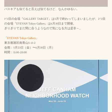
バスキアも似てると言えば似てるけど、なんかゆるい。
1つ目の会場『GALLERY TARGET』は5月で終わってしまいましたが、2つ目
の会場『EYEVAN Tokyo Gallery』は6月30日まで開催。
ぎりぎりでまだ間に合うようなので気になる方は是非～。
「
EYEVAN Tokyo Gallery
」
東京都港区南青山5-13-2
会期：5月23日（金）〜6月30日（月）
時間：11:00-20:00