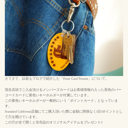
さてさて、以前もブログで紹介した「Point Card Present」について。
現在店頭でご入会頂けるメンバーズカードはお客様情報の入った茶色のバー
コードカードに黄色いキーホルダーが付属しています。
この黄色いキーホルダーが一般的にいう「ポイントカード」となっていま
す。
Standard California店舗にてご購入頂いた際に金額に関係なく1日1ポイントとし
て穴を開けています。
この穴が全て開くと非売品のオリジナルアイテムをプレゼント!!