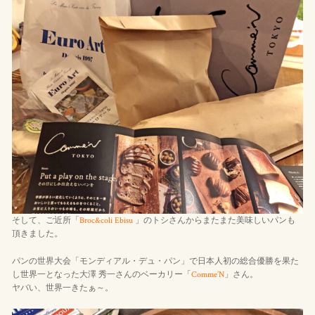
そして、ご近所「
Broc&coli Ebisu
」のトシさんからまたまた美味しいパンも
頂きました。
パンの世界大会「モンディアル・デュ・パン」で日本人初の総合優勝を果た
し世界一となった大澤 秀一さんのベーカリー「
Comme’N
」さん。
ヤバい、世界一きたぁ～。