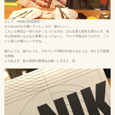
そして、9年前の写真発見！！
まだMariがSDで働いていたころの、懐かしい～。
二人とも体型は一回り大きくなったものの、立ち位置も髪色も変わらず。笑
今は状況的になかなか食事にもいけないし、マスク写真ばかりなので、こう
いう感じが懐かしいですね。
娘のような、妹のような、それでいて同世代の友人のような。何とも不思議
な関係。
とりあえず、私の老後の面倒はお願いしますよ。笑