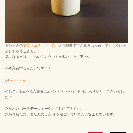
トシさんの
ブロッコリーソース
、人気爆発でここ最近は入荷してもすぐに完
売しちゃうことも。
気になる方はこちらのアカウントを覗いてみて下さい。
40本入荷するみたいですよ！！
@broccolisouce
そして、Bossや私のSNSにコメントを下さった皆様、ありがとうございまし
た！！
浮かれたバースデーウィークもこれにて終了～。
気持ち新たに、また充実した1年を過ごしていきたいなぁと思います。